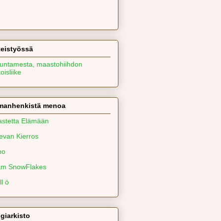
teistyössä
kuntamesta, maastohiihdon
oisliike
manhenkistä menoa
stetta Elämään
evan Kierros
po
am SnowFlakes
ll ö
giarkisto