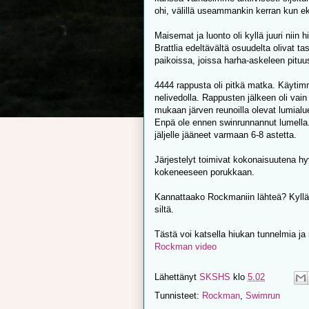
ohi, välillä useammankin kerran kun e
Maisemat ja luonto oli kyllä juuri niin 
Brattlia edeltävältä osuudelta olivat 
paikoissa, joissa harha-askeleen pituu
4444 rappusta oli pitkä matka. Käytimme
nelivedolla. Rappusten jälkeen oli vain 
mukaan järven reunoilla olevat lumialu
Enpä ole ennen swinrunnannut lumella.
jäljelle jääneet varmaan 6-8 astetta.
Järjestelyt toimivat kokonaisuutena hy
kokeneeseen porukkaan.
Kannattaako Rockmaniin lähteä? Kyllä
siltä.
Tästä voi katsella hiukan tunnelmia j
Rockman video
Lähettänyt
SKSHS
klo
5.02
Tunnisteet:
Rockman
,
Swimrun