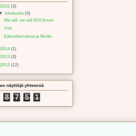
2015
(3)
▼
lokakuuta
(3)
We will, we will ROCKman
YYA
Edesottamuksia ja Borås
2014
(1)
2013
(3)
2012
(12)
un näyttöjä yhteensä
8
7
5
1