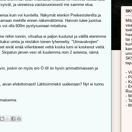
ksyivät, ja uinneissa vastavuoroisesti me saimme etua.
SKS
hienoa kuin voi kuvitella. Näkymät etenkin Preikestolenilta ja
Mit
tasamaan miehille ennen näkemättömiä. Harvoin tulee juostua
vaa
s voi olla 600m pystysuoraan mitattuna.
tod
haa
 niihin tunnin, vitsailua ei paljon kuulunut ja välillä etenimme
tai
kaksi uintia ja niistäkin toinen lyhennetty. "Uimavalvojien"
kun
eet eivät enää viilentäneet vettä koska lumi ei koskenut vettä.
kan
 Skipatun järven vesi oli kuulemma noin 2 asteista, nämä
un
SKS
tap
vin, joskin on myös ero Ö till ön hyvin ammattimaiseen ja
- V
- P
- K
, aivan ehdottomasti! Lähtisimmekö uudestaan? Nyt ei tunnu
- E
Roc
- M
a maisemia
- T
- M