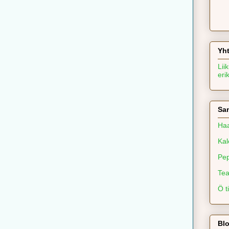
Yh
Lii
erik
Sa
Haa
Kal
Pe
Te
Ö ti
Blo