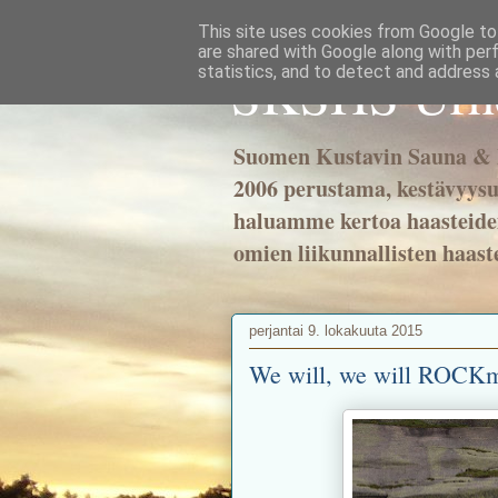
This site uses cookies from Google to 
are shared with Google along with per
SKSHS Urheil
statistics, and to detect and address 
Suomen Kustavin Sauna & H
2006 perustama, kestävyysu
haluamme kertoa haasteidem
omien liikunnallisten haast
perjantai 9. lokakuuta 2015
We will, we will ROCK