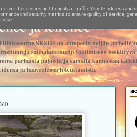
deliver its services and to analyze traffic. Your IP address and 
formance and security metrics to ensure quality of service, gen
ee ja leireilee
abuse.
iihtoseurue SKSHS on alunperin neljän (urheilu)h
rheiluun ja saunakulttuurin vaalimiseen keskittyvä 
me parhaista paloista ja samalla kannustaa kaikkia
eidensa ja haaveidensa toteuttamista.
SK
man