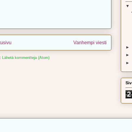
▼
tusivu
Vanhempi viesti
►
►
a:
Lähetä kommentteja (Atom)
►
Siv
2