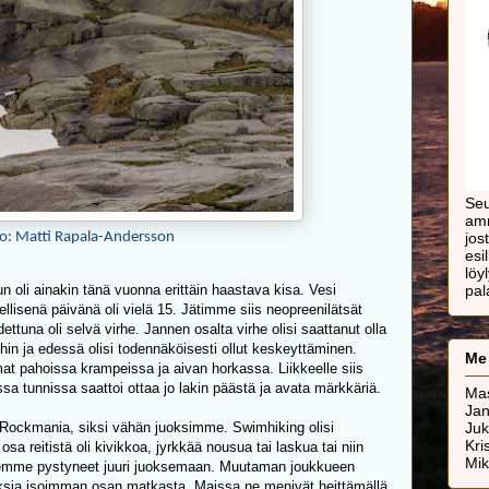
Seu
amm
o: Matti Rapala-Andersson
jos
esi
löy
 oli ainakin tänä vuonna erittäin haastava kisa. Vesi
pal
llisenä päivänä oli vielä 15. Jätimme siis neopreenilätsät
ettuna oli selvä virhe. Jannen osalta virhe olisi saattanut olla
ihin ja edessä olisi todennäköisesti ollut keskeyttäminen.
Me
at pahoissa krampeissa ja aivan horkassa. Liikkeelle siis
sa tunnissa saattoi ottaa jo lakin päästä ja avata märkkäriä.
Ma
Ja
Rockmania, siksi vähän juoksimme. Swimhiking olisi
Ju
Kri
sa reitistä oli kivikkoa, jyrkkää nousua tai laskua tai niin
Mi
e emme pystyneet juuri juoksemaan. Muutaman joukkueen
uksia isoimman osan matkasta. Maissa ne menivät heittämällä