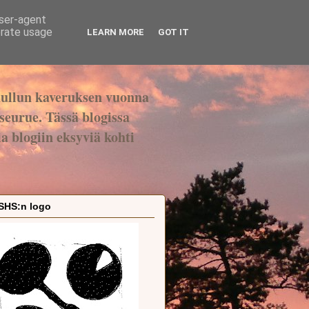
user-agent
erate usage
LEARN MORE
GOT IT
ullun kaveruksen vuonna
seurue. Tässä blogissa
 blogiin eksyviä kohti
SHS:n logo