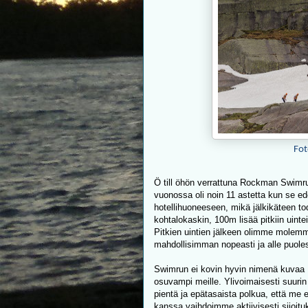
Fot
Ö till öhön verrattuna Rockman Swimrun
vuonossa oli noin 11 astetta kun se ede
hotellihuoneeseen, mikä jälkikäteen tod
kohtalokaskin, 100m lisää pitkiin uinte
Pitkien uintien jälkeen olimme molemm
mahdollisimman nopeasti ja alle puoles
Swimrun ei kovin hyvin nimenä kuvaa 
osuvampi meille. Ylivoimaisesti suurin o
pientä ja epätasaista polkua, että m
kanssa vaihdoimme aktiivisesti sijoit