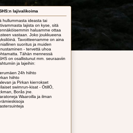
HS:n lajivalikoima
ä hullummasta ideasta tai
tivammasta lajista on kyse, sitä
ennäköisemmin haluamme ottaa
steen vastaan. Joko joukkueena
 yksilöinä. Tavoitteenamme on aina
niallinen suoritus ja muiden
nustaminen - tervettä uhoa
ohtamatta. Tähän mennessä
HS on osallistunut mm. seuraaviin
ahtumiin ja lajeihin:
ierumäen 24h hiihto
irkan hiihto
alevan ja Pirkan kierrokset
rilaiset swimrun-kisat - ÖtillÖ,
kman, Borås jne.
aratoneja Waaroilla ja ilman
erämieskisoja
astersuinteja