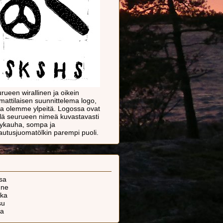
rueen wirallinen ja oikein
attilaisen suunnittelema logo,
ta olemme ylpeitä. Logossa ovat
llä seurueen nimeä kuvastavasti
lykauha, sompa ja
autusjuomatölkin parempi puoli.
sa
nne
kka
su
ka